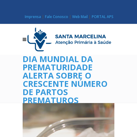
Imprensa
|
Fale Conosco
|
Web Mail
|
PORTAL APS
DIA MUNDIAL DA
PREMATURIDADE
ALERTA SOBRE O
CRESCENTE NÚMERO
DE PARTOS
PREMATUROS