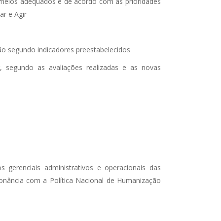
 meios adequados e de acordo com as prioridades
ar e Agir
ão segundo indicadores preestabelecidos
, segundo as avaliações realizadas e as novas
os gerenciais administrativos e operacionais das
nsonância com a Política Nacional de Humanização