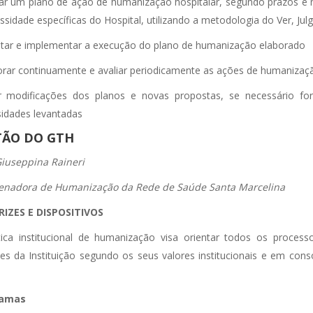
ar um plano de ação de humanização hospitalar, segundo prazos e
ssidade específicas do Hospital, utilizando a metodologia do Ver, Julg
tar e implementar a execução do plano de humanização elaborado
rar continuamente e avaliar periodicamente as ações de humanizaç
r modificações dos planos e novas propostas, se necessário for
idades levantadas
TÃO DO GTH
iuseppina Raineri
enadora de Humanização da Rede de Saúde Santa Marcelina
RIZES E DISPOSITIVOS
tica institucional de humanização visa orientar todos os process
es da Instituição segundo os seus valores institucionais e em co
ramas