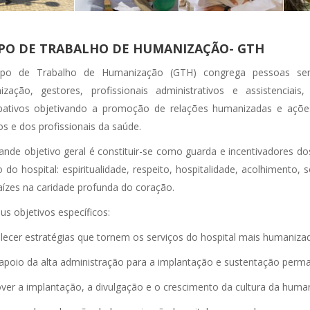
PO DE TRABALHO DE HUMANIZAÇÃO- GTH
po de Trabalho de Humanização (GTH) congrega pessoas sens
zação, gestores, profissionais administrativos e assistenciai
ipativos objetivando a promoção de relações humanizadas e açõ
os e dos profissionais da saúde.
ande objetivo geral é constituir-se como guarda e incentivadores d
 do hospital: espiritualidade, respeito, hospitalidade, acolhimento, 
aízes na caridade profunda do coração.
us objetivos específicos:
lecer estratégias que tornem os serviços do hospital mais humaniza
apoio da alta administração para a implantação e sustentação per
er a implantação, a divulgação e o crescimento da cultura da huma