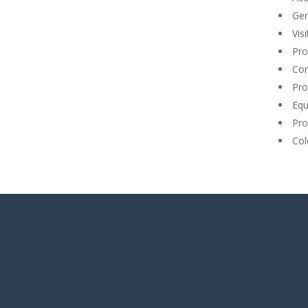
Ger
Vis
Pro
Com
Pro
Equ
Pro
Col