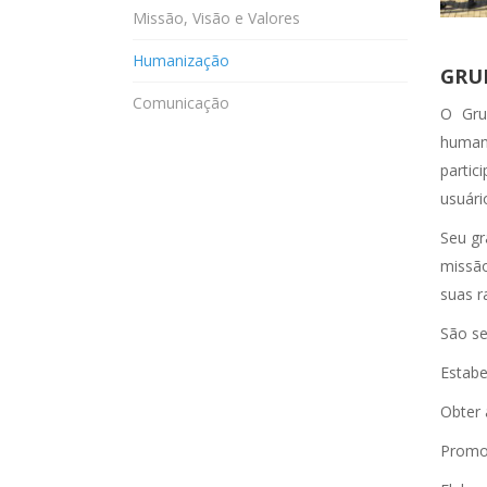
Missão, Visão e Valores
Humanização
GRU
Comunicação
O Gru
humani
partic
usuári
Seu gr
missão
suas r
São se
Estabe
Obter 
Promov