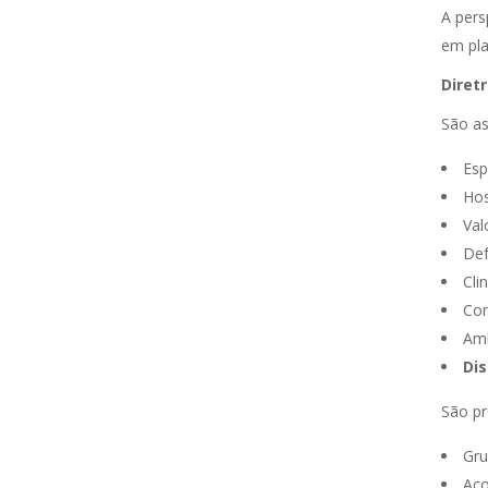
A pers
em pla
Diretr
São as
Esp
Hos
Val
Def
Cli
Com
Amb
Dis
São pr
Gru
Aco