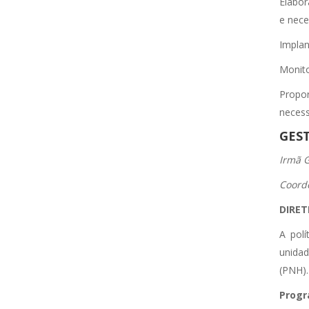
Elabor
e nece
Implan
Monito
Propo
necess
GES
Irmã G
Coord
DIRET
A polí
unidad
(PNH).
Prog