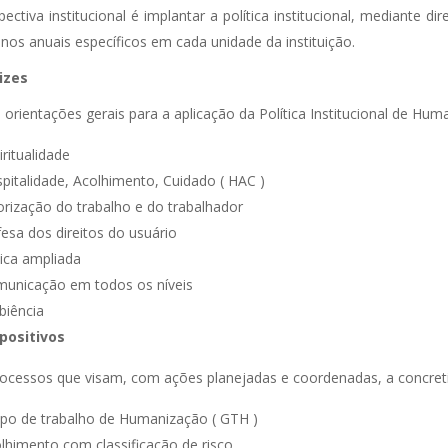
pectiva institucional é implantar a política institucional, mediante dir
nos anuais específicos em cada unidade da instituição.
izes
 orientações gerais para a aplicação da Política Institucional de 
iritualidade
pitalidade, Acolhimento, Cuidado ( HAC )
orização do trabalho e do trabalhador
esa dos direitos do usuário
nica ampliada
unicação em todos os níveis
iência
positivos
ocessos que visam, com ações planejadas e coordenadas, a concretiz
po de trabalho de Humanização ( GTH )
lhimento com classificação de risco