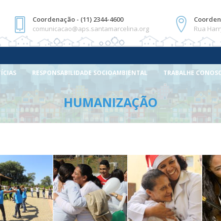
Coordenação - (11) 2344-4600
Coorden
comunicacao@aps.santamarcelina.org
Rua Harr
ÍCIAS
RESPONSABILIDADE SOCIOAMBIENTAL
TRABALHE CONOS
HUMANIZAÇÃO